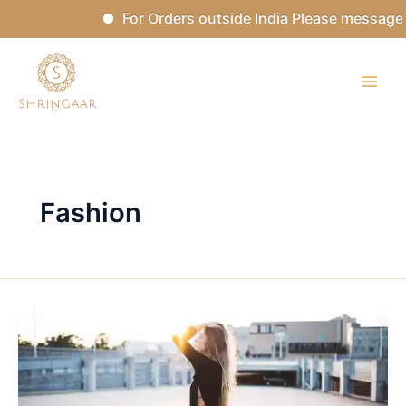
Skip
For Orders outside India Please message 
to
content
Fashion