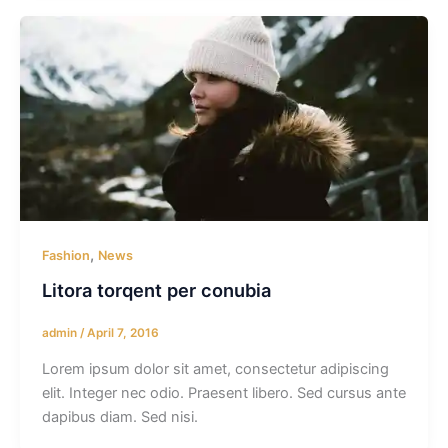
,
Fashion
News
Litora torqent per conubia
admin
/
April 7, 2016
Lorem ipsum dolor sit amet, consectetur adipiscing
elit. Integer nec odio. Praesent libero. Sed cursus ante
dapibus diam. Sed nisi.