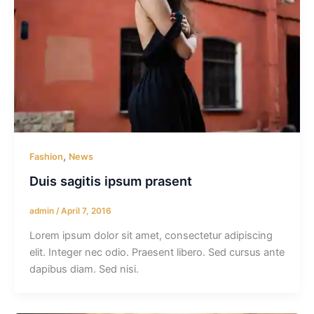
,
Fashion
News
Duis sagitis ipsum prasent
admin
/
April 7, 2016
Lorem ipsum dolor sit amet, consectetur adipiscing
elit. Integer nec odio. Praesent libero. Sed cursus ante
dapibus diam. Sed nisi.